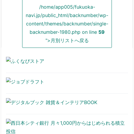
/home/app005/fukuoka-
navi.jp/public_html/backnumber/wp-
content/themes/backnumber/single-
backnumber-1980.php on line
59
">月別リストへ戻る