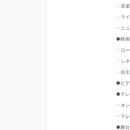
・音楽
・ライ
・ニュ
●映画
・ロー
・シネ
・自主
●ビデ
●テレ
・オン
・テレ
●舞台