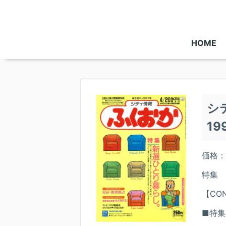
HOME
シ
19
価格：
特集 
【CON
■特集