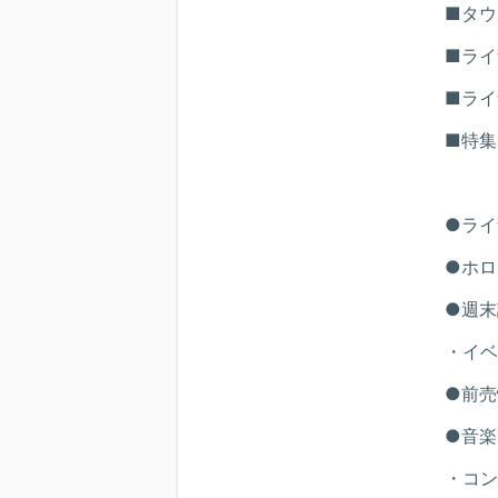
■タウ
■ライ
■ライ
■特集
●ライ
●ホロ
●週末
・イベ
●前売
●音楽
・コン