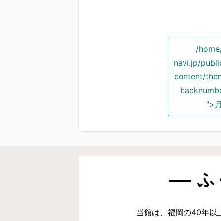
/home
navi.jp/pub
content/the
backnumbe
">
ふ
当館は、福岡の40年以