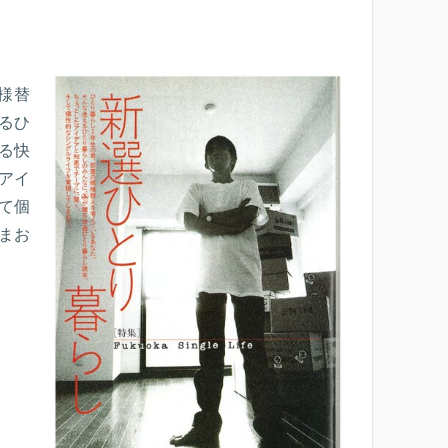
様替
るひ
る快
アイ
て個
まお