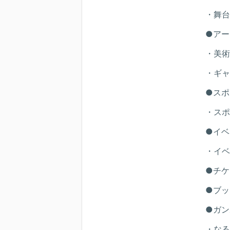
・舞台
●アー
・美術
・ギャ
●スポ
・スポ
●イベ
・イベ
●チケ
●ブッ
●ガン
・なる