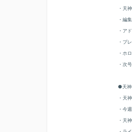
・天神
・編集
・アド
・プレ
・ホロ
・次号
●天神
・天神
・今週
・天神
・ライ