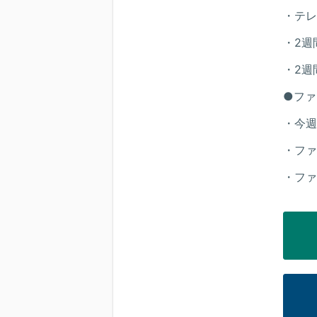
・テレ
・2週
・2週
●ファ
・今週
・ファ
・ファ