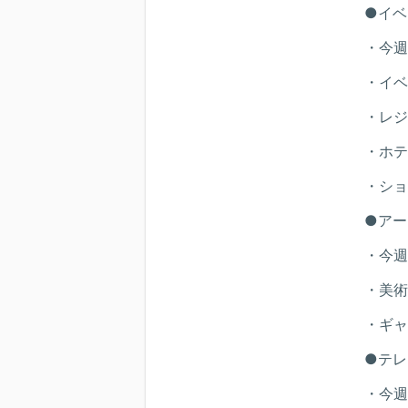
●イベ
・今週
・イベ
・レジ
・ホテ
・ショ
●アー
・今週
・美術
・ギャ
●テレ
・今週