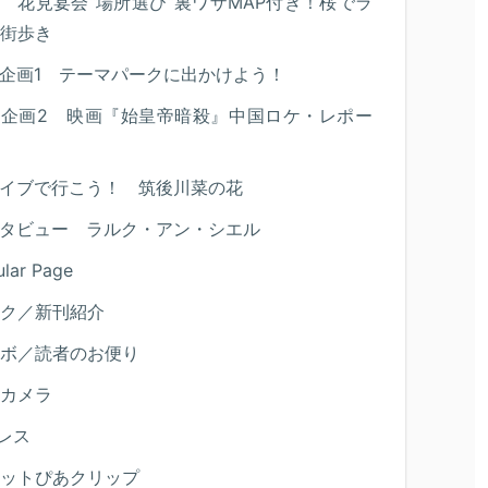
 花見宴会“場所選び“裏ワザMAP付き！桜でラ
街歩き
企画1 テーマパークに出かけよう！
別企画2 映画『始皇帝暗殺』中国ロケ・レポー
イブで行こう！ 筑後川菜の花
タビュー ラルク・アン・シエル
lar Page
ク／新刊紹介
ボ／読者のお便り
カメラ
レス
ットぴあクリップ