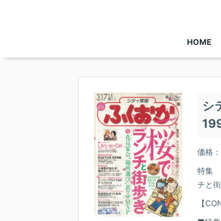
HOME
シ
19
価格：
特集 
チと街
【CON