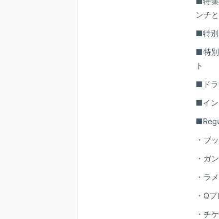
■特集
ンチと
■特別
■特
ト
■ドラ
■イン
■Regu
・ブッ
・ガン
・ラメ
・Qプ
・チケ