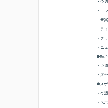
・今週
・コン
・音楽
・ライ
・クラ
・ニュ
●舞台
・今週
・舞台
●スポ
・今週
・スポ