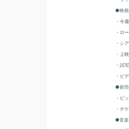
●映画
・今週
・ロー
・シア
・上映
・試写
・ビデ
●前売
・ピッ
・チケ
●音楽