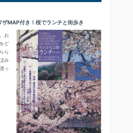
ワザMAP付き！桜でランチと街歩き
。お
をど
らら
ぼみ
漂っ