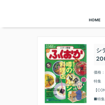
HOME
シ
20
価格：
特集 
【CON
■特集