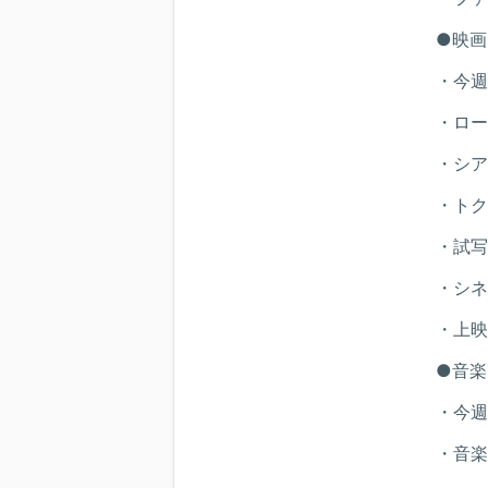
●映画
・今週
・ロー
・シア
・トク
・試写
・シネ
・上映
●音楽
・今週
・音楽