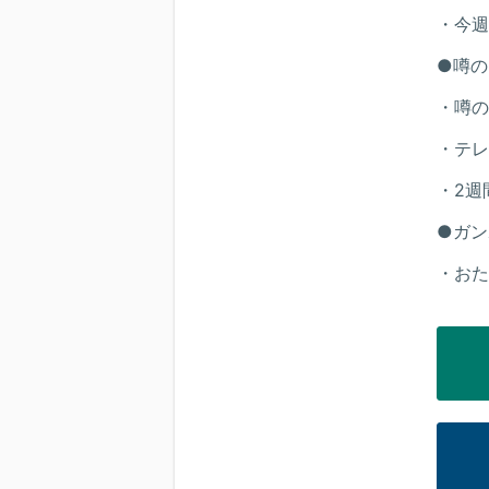
・今週
●噂の
・噂の
・テレ
・2週
●ガン
・おた