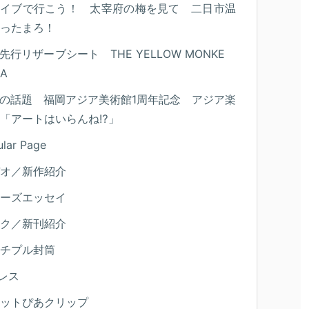
ライブで行こう！ 太宰府の梅を見て 二日市温
ったまろ！
先行リザーブシート THE YELLOW MONKE
IA
の話題 福岡アジア美術館1周年記念 アジア楽
「アートはいらんね⁉」
lar Page
オ／新作紹介
ーズエッセイ
ク／新刊紹介
チプル封筒
レス
ットぴあクリップ