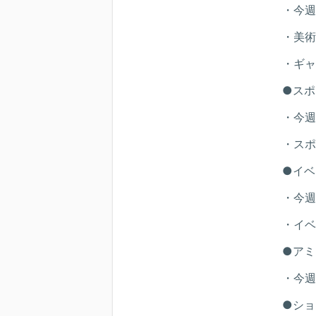
・今週
・美術
・ギャ
●スポ
・今週
・スポ
●イベ
・今週
・イベ
●アミ
・今週
●ショ