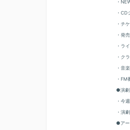
・NEW
・CD
・チケ
・発売
・ライ
・クラ
・音楽
・FM
●演劇
・今週
・演劇
●アー