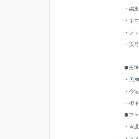
・編集
・ホロ
・プレ
・次号
●天神
・天神
・今週
・街ネ
●ファ
・今週
・ファ