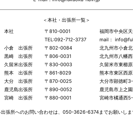
＜本社・出張所一覧＞
 本社
〒810-0001
福岡市中央区天神3
TEL:092-712-3737
mail： info@fu
 小倉 出張所
〒802-0084
北九州市小倉北区
 黒崎 出張所
〒806-0031
北九州市八幡西区
 久留米出張所
〒830-0003
久留米市東櫛原町
 熊本 出張所
〒861-8029
熊本市東区西原3
 大分 出張所
〒870-0025
大分市顕徳町3-
 鹿児島出張所
〒890-0052
鹿児島市上之園町
 宮崎 出張所
〒880-0001
宮崎市橘通西5-6
各出張所へのお問い合わせは、050-3626-6374までお願いしま